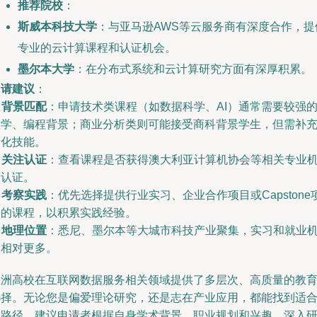
推荐院校
：
斯威本科技大学
：与亚马逊AWS等云服务商有深度合作，提
专业的云计算课程和认证机会。
墨尔本大学
：在分布式系统和云计算研究方面有深厚积累。
申请建议
：
.
背景匹配
：申请技术类课程（如数据科学、AI）通常需要较强
数学、编程背景；商业分析类则可能接受商科背景学生，但需补
量化技能。
.
关注认证
：查看课程是否获得澳大利亚计算机协会等相关专业
构认证。
.
考察实践
：优先选择提供行业实习、企业合作项目或Capstone
目的课程，以积累实践经验。
.
地理位置
：悉尼、墨尔本等大城市科技产业聚集，实习和就业
会相对更多。
澳洲高校在互联网数据服务相关领域提供了多层次、高质量的教
选择。无论您是偏爱理论研究，还是志在产业应用，都能找到适
的路径。建议申请者根据自身学术背景、职业规划和兴趣，深入