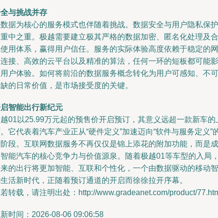
安全与挑战并存
以数据为核心的服务模式也伴随着挑战。数据安全与用户隐私保
是重中之重。极越需要建立极其严格的数据加密、匿名化处理及
规使用体系，赢得用户信任。服务的实际体验高度依赖于稳定的
络连接、高效的云平台以及精准的算法，任何一环的短板都可能
响用户体验。如何将前沿的数据服务概念转化为用户可感知、不
或缺的日常价值，是市场接受度的关键。
开启智能出行新纪元
越01以25.99万元起的预售价开启预订，其意义远超一款新车的
。它代表着汽车产业正从“硬件定义”加速迈向“软件与服务定义”
新阶段。互联网数据服务不再仅仅是锦上添花的附加功能，而是
为智能汽车的核心竞争力与价值源泉。随着极越01等车型的入局
未来的出行将更加智能、互联和个性化，一个由数据驱动的移动
能生活新时代，正随着预订通道的开启而徐徐拉开序幕。
若转载，请注明出处：http://www.gradeanet.com/product/77.htm
新时间：2026-08-06 09:06:58