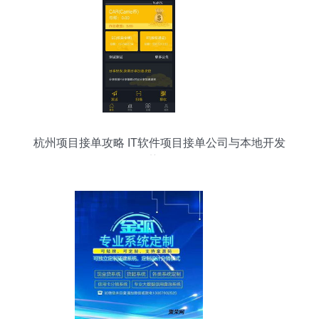
杭州项目接单攻略 IT软件项目接单公司与本地开发
优势解析